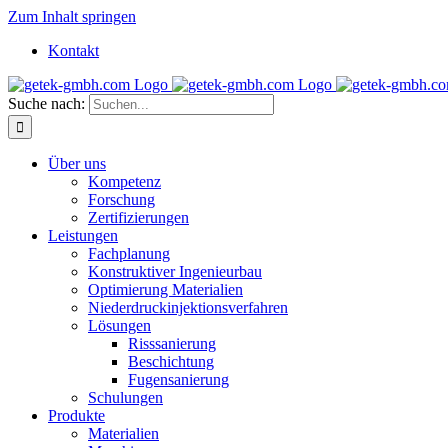
Zum Inhalt springen
Kontakt
Suche nach:
Über uns
Kompetenz
Forschung
Zertifizierungen
Leistungen
Fachplanung
Konstruktiver Ingenieurbau
Optimierung Materialien
Niederdruckinjektionsverfahren
Lösungen
Risssanierung
Beschichtung
Fugensanierung
Schulungen
Produkte
Materialien