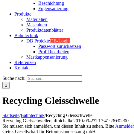
Beschichtung
Fugensanierung
Produkte
Materialien
Maschinen
Produktdatenblätter
Bahntechnik
DB Projekte
DB-Login
Passwort zurücksetzen
Profil bearbeiten
Mastkappensanierung
Referenzen
Kontakt
Suche nach:
Recycling Gleisschwelle
Startseite
/
Bahntechnik
/
Recycling Gleisschwelle
Recycling Gleisschwelle
olafmichalke
2019-09-23T17:41:26+02:00
Sie müssen sich anmelden, um diesen Inhalt zu sehen. Bitte
Anmelde
Getek Gesellschaft für Betoninstandsetzung mbH