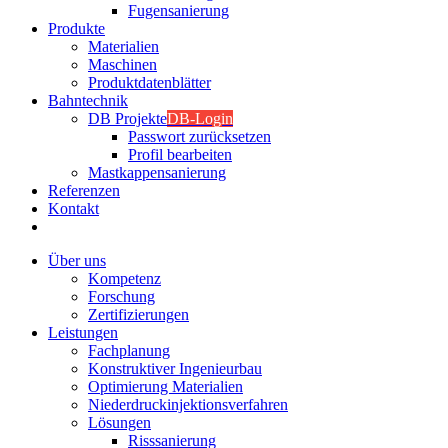
Fugensanierung
Produkte
Materialien
Maschinen
Produktdatenblätter
Bahntechnik
DB Projekte
DB-Login
Passwort zurücksetzen
Profil bearbeiten
Mastkappensanierung
Referenzen
Kontakt
Über uns
Kompetenz
Forschung
Zertifizierungen
Leistungen
Fachplanung
Konstruktiver Ingenieurbau
Optimierung Materialien
Niederdruckinjektionsverfahren
Lösungen
Risssanierung