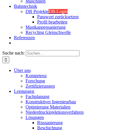
Maschinen
Bahntechnik
DB Projekte
DB-Login
Passwort zurücksetzen
Profil bearbeiten
Mastkappensanierung
Recycling Gleisschwelle
Referenzen
Suche nach:
Über uns
Kompetenz
Forschung
Zertifizierungen
Leistungen
Fachplanung
Konstruktiver Ingenieurbau
Optimierung Materialien
Niederdruckinjektionsverfahren
Lösungen
Risssanierung
Beschichtung